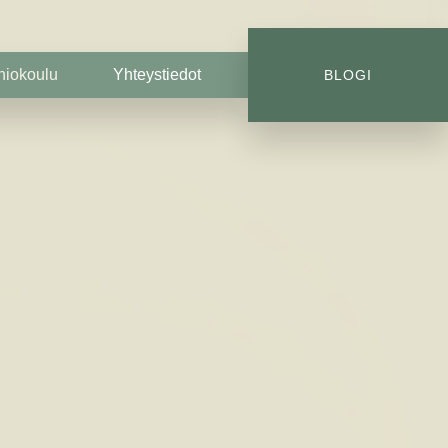
niokoulu
Yhteystiedot
BLOGI