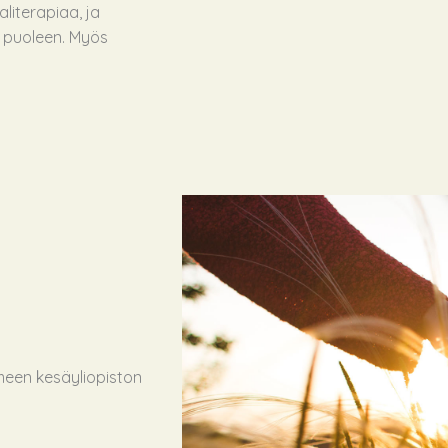
literapiaa, ja
 puoleen. Myös
een kesäyliopiston