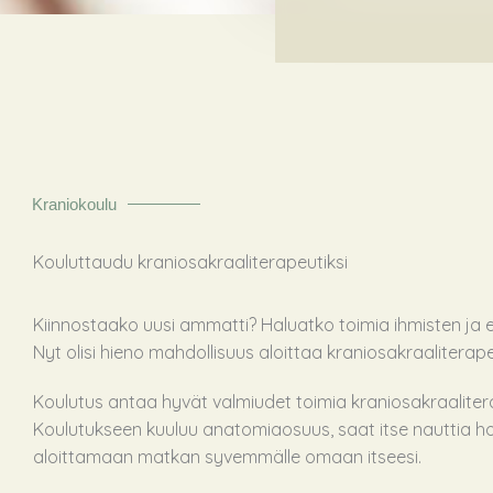
Kraniokoulu
Kouluttaudu kraniosakraali­terapeutiksi
Kiinnostaako uusi ammatti? Haluatko toimia ihmisten ja e
Nyt olisi hieno mahdollisuus aloittaa kraniosakraaliterape
Koulutus antaa hyvät valmiudet toimia kraniosakraaliter
Koulutukseen kuuluu anatomiaosuus, saat itse nauttia ho
aloittamaan matkan syvemmälle omaan itseesi.