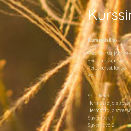
Kurssi
Kurssisisältö
Peruskurssi, jännit
Peruskurssi, niska
Peruskurssi, lantio
Kallo
Sisäelimet
Hermosto ja stressi 
Hermosto ja stressi
Syventävä 1
Syventävä 2
Silmät