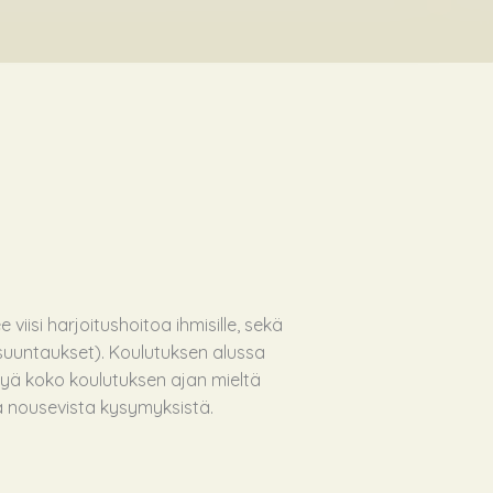
 viisi harjoitushoitoa ihmisille, sekä
 suuntaukset). Koulutuksen alussa
syä koko koulutuksen ajan mieltä
sa nousevista kysymyksistä.