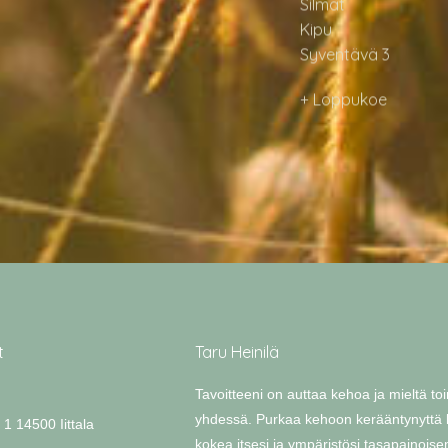
Kipu
Syventävä 3
+ Loppukoe
t
Taru Heinilä
Tavoitteeni on auttaa kehoa ja mieltä 
yhdessä. Purkaa kehoon kerääntynyttä k
 1 14500 Iittala
kokea itsesi ja ympäristösi tasapainoi