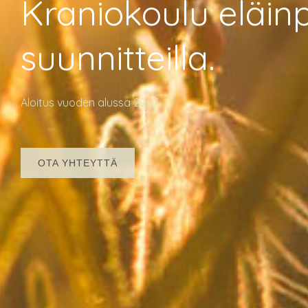
Kraniokoulu eläinp
suunnitteilla.
Aloitus vuoden alussa 2027.
OTA YHTEYTTÄ