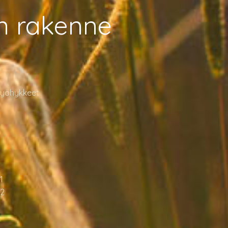
n rakenne
evyöhykkeet
1
 2