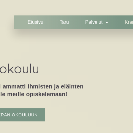
Etusivu
Taru
Palvelut
Kra
okoulu
i ammatti ihmisten ja eläinten
ule meille opiskelemaan!
KRANIOKOULUUN