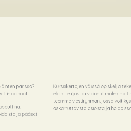
läinten parissa?
Kurssikertojen välissä opiskelija tekee
utti- opinnot!
eläimille (jos on valinnut molemmat
teemme viestiryhmän, jossa voit ky
apeuttina.
askarruttavista asioista ja hoidois
idoista ja pääset