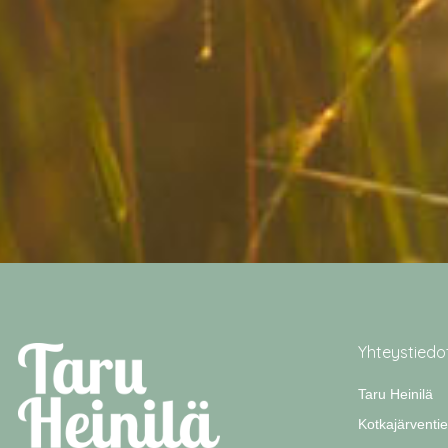
Yhteystiedo
Taru Heinilä
Kotkajärventie