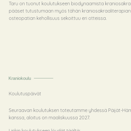
Taru on tuonut koulutukseen biodynaamista kraniosakraa
pääset tutustumaan myös tähän kraniosakraaliterapian
osteopatian kehollisuus sekoittuu eri otteissa.
Kraniokoulu
Koulutuspäivät
Seuraavan koulutuksen toteutamme yhdessä Päijät-Häm
kanssa, aloitus on maaliskuussa 2027.
Linkin koulutukseen löydät täältä: