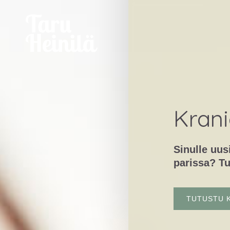
Siirry
sisältöön
Krani
Sinulle uus
parissa? T
TUTUSTU 