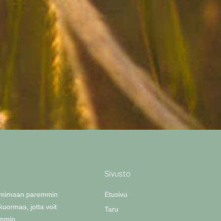
Sivusto
toimimaan paremmin
Etusivu
uormaa, jotta voit
Taru
semmin.