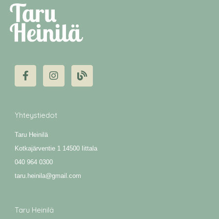
F
I
B
a
n
l
c
s
o
e
t
g
b
a
o
g
Yhteystiedot
o
r
k
a
Taru Heinilä
-
m
f
Kotkajärventie 1 14500 Iittala
040 964 0300
taru.heinila@gmail.com
Taru Heinilä