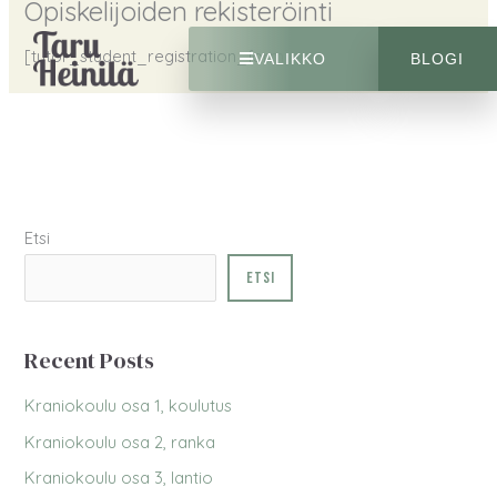
Opiskelijoiden rekisteröinti
Siirry
sisältöön
[tutor_student_registration_form]
VALIKKO
BLOGI
Etsi
Etsi
Recent Posts
Kraniokoulu osa 1, koulutus
Kraniokoulu osa 2, ranka
Kraniokoulu osa 3, lantio